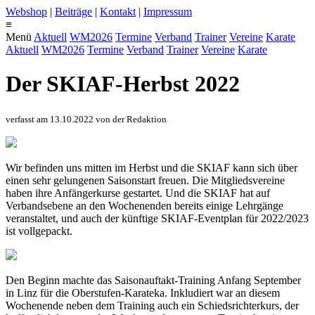
Webshop
|
Beiträge
|
Kontakt
|
Impressum
≡
Menü
Aktuell
WM2026
Termine
Verband
Trainer
Vereine
Karate
Aktuell
WM2026
Termine
Verband
Trainer
Vereine
Karate
Der SKIAF-Herbst 2022
verfasst am 13.10.2022 von der Redaktion
Wir befinden uns mitten im Herbst und die SKIAF kann sich über
einen sehr gelungenen Saisonstart freuen. Die Mitgliedsvereine
haben ihre Anfängerkurse gestartet. Und die SKIAF hat auf
Verbandsebene an den Wochenenden bereits einige Lehrgänge
veranstaltet, und auch der künftige SKIAF-Eventplan für 2022/2023
ist vollgepackt.
Den Beginn machte das Saisonauftakt-Training Anfang September
in Linz für die Oberstufen-Karateka. Inkludiert war an diesem
Wochenende neben dem Training auch ein Schiedsrichterkurs, der