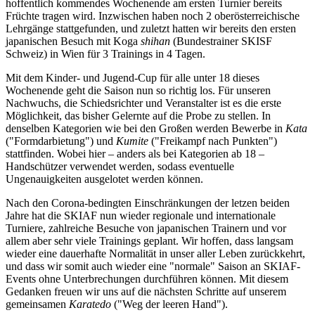
hoffentlich kommendes Wochenende am ersten Turnier bereits
Früchte tragen wird. Inzwischen haben noch 2 oberösterreichische
Lehrgänge stattgefunden, und zuletzt hatten wir bereits den ersten
japanischen Besuch mit Koga
shihan
(Bundestrainer SKISF
Schweiz) in Wien für 3 Trainings in 4 Tagen.
Mit dem Kinder- und Jugend-Cup für alle unter 18 dieses
Wochenende geht die Saison nun so richtig los. Für unseren
Nachwuchs, die Schiedsrichter und Veranstalter ist es die erste
Möglichkeit, das bisher Gelernte auf die Probe zu stellen. In
denselben Kategorien wie bei den Großen werden Bewerbe in
Kata
("Formdarbietung") und
Kumite
("Freikampf nach Punkten")
stattfinden. Wobei hier – anders als bei Kategorien ab 18 –
Handschützer verwendet werden, sodass eventuelle
Ungenauigkeiten ausgelotet werden können.
Nach den Corona-bedingten Einschränkungen der letzen beiden
Jahre hat die SKIAF nun wieder regionale und internationale
Turniere, zahlreiche Besuche von japanischen Trainern und vor
allem aber sehr viele Trainings geplant. Wir hoffen, dass langsam
wieder eine dauerhafte Normalität in unser aller Leben zurückkehrt,
und dass wir somit auch wieder eine "normale" Saison an SKIAF-
Events ohne Unterbrechungen durchführen können. Mit diesem
Gedanken freuen wir uns auf die nächsten Schritte auf unserem
gemeinsamen
Karatedo
("Weg der leeren Hand").