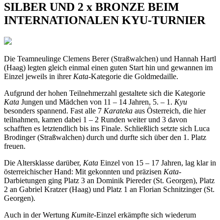
SILBER UND 2 x BRONZE BEIM
INTERNATIONALEN KYU-TURNIER
Die Teamneulinge Clemens Berer (Straßwalchen) und Hannah Hartl
(Haag) legten gleich einmal einen guten Start hin und gewannen im
Einzel jeweils in ihrer
Kata
-Kategorie die Goldmedaille.
Aufgrund der hohen Teilnehmerzahl gestaltete sich die Kategorie
Kata
Jungen und Mädchen von 11 – 14 Jahren, 5. – 1.
Kyu
besonders spannend. Fast alle 7
Karateka
aus Österreich, die hier
teilnahmen, kamen dabei 1 – 2 Runden weiter und 3 davon
schafften es letztendlich bis ins Finale. Schließlich setzte sich Luca
Brodinger (Straßwalchen) durch und durfte sich über den 1. Platz
freuen.
Die Altersklasse darüber,
Kata
Einzel von 15 – 17 Jahren, lag klar in
österreichischer Hand: Mit gekonnten und präzisen
Kata
-
Darbietungen ging Platz 3 an Dominik Piereder (St. Georgen), Platz
2 an Gabriel Kratzer (Haag) und Platz 1 an Florian Schnitzinger (St.
Georgen).
Auch in der Wertung
Kumite
-Einzel erkämpfte sich wiederum