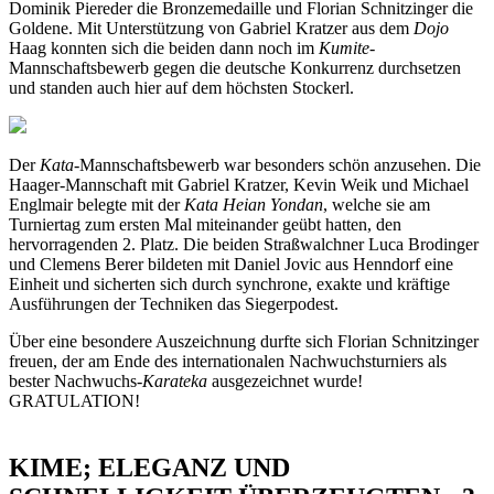
Dominik Piereder die Bronzemedaille und Florian Schnitzinger die
Goldene. Mit Unterstützung von Gabriel Kratzer aus dem
Dojo
Haag konnten sich die beiden dann noch im
Kumite
-
Mannschaftsbewerb gegen die deutsche Konkurrenz durchsetzen
und standen auch hier auf dem höchsten Stockerl.
Der
Kata
-Mannschaftsbewerb war besonders schön anzusehen. Die
Haager-Mannschaft mit Gabriel Kratzer, Kevin Weik und Michael
Englmair belegte mit der
Kata Heian Yondan
, welche sie am
Turniertag zum ersten Mal miteinander geübt hatten, den
hervorragenden 2. Platz. Die beiden Straßwalchner Luca Brodinger
und Clemens Berer bildeten mit Daniel Jovic aus Henndorf eine
Einheit und sicherten sich durch synchrone, exakte und kräftige
Ausführungen der Techniken das Siegerpodest.
Über eine besondere Auszeichnung durfte sich Florian Schnitzinger
freuen, der am Ende des internationalen Nachwuchsturniers als
bester Nachwuchs-
Karateka
ausgezeichnet wurde!
GRATULATION!
KIME; ELEGANZ UND