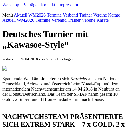
Webshop
|
Beiträge
|
Kontakt
|
Impressum
≡
Menü
Aktuell
WM2026
Termine
Verband
Trainer
Vereine
Karate
Aktuell
WM2026
Termine
Verband
Trainer
Vereine
Karate
Deutsches Turnier mit
„Kawasoe-Style“
verfasst am 26.04.2018 von Sandra Brodinger
Spannende Wettkämpfe lieferten sich
Karateka
aus den Nationen
Deutschland, Schweiz und Österreich beim Nagai-Cup und dem
internationalem Nachwuchsturnier am 14.04.2018 in Neuburg an
der Donau/Deutschland. Das Team der SKIAF nahm gesamt 10
Gold-, 2 Silber- und 3 Bronzemedaillen mit nach Hause.
NACHWUCHSTEAM PRÄSENTIERTE
SICH EXTREM STARK – 7 x GOLD, 2 x